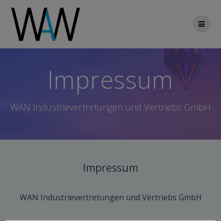
Zum
Inhalt
springen
Impressum
WAN Industrievertretungen und Vertriebs GmbH
Impressum
WAN Industrievertretungen und Vertriebs GmbH