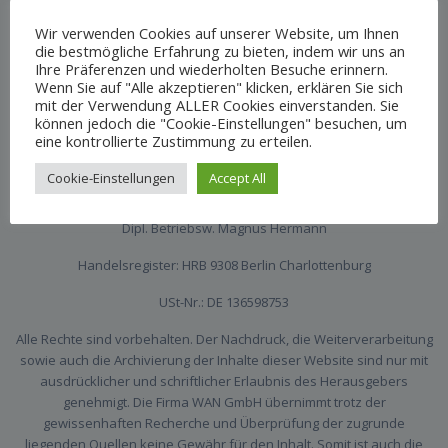
Otto-Suhr-Allee 115
Wir verwenden Cookies auf unserer Website, um Ihnen
10585 Berlin
die bestmögliche Erfahrung zu bieten, indem wir uns an
Ihre Präferenzen und wiederholten Besuche erinnern.
Tel.: + 49 30 34 00 30
Wenn Sie auf "Alle akzeptieren" klicken, erklären Sie sich
mit der Verwendung ALLER Cookies einverstanden. Sie
Fax: + 49 30 34 23 32 8
können jedoch die "Cookie-Einstellungen" besuchen, um
eine kontrollierte Zustimmung zu erteilen.
Geschäftsführer:
Cookie-Einstellungen
Accept All
Dipl. Kfm. Peter Hermann
Dipl. Betriebsw. Magnus Hermann
Handelsregister: HRB 9308 Berlin Charlottenburg
USt-Nr.: DE 136598753
Alle Rechte sind vorbehalten. Der Nachdruck, die Weiterverarbeitung
sowie auch die Archivierung der Inhalte dieser Website sind nur mit
ausdrücklicher und schriftlicher Erlaubnis des Herausgebers
genehmigt. Die Firma WAN GmbH übernimmt trotz der
gewissenhaften Recherche und Überprüfung der zugrunde
liegenden Quellen keine Gewähr für den Inhalt. Somit ist auch die